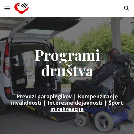
Skip to main content
Skip to navigation
Programi
društva
Prevozi paraplegikov
|
Kompenziranje
invalidnosti
|
Interesne dejavnosti
|
Šport
in rekreacija