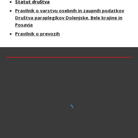
Statut društva
Pravilnik o varstvu osebnih in zaupnih podatkov
Društva paraplegikov Dolenjske, Bele krajine in
Posavja
Pravilnik o prevozih