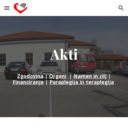
Skip to main content
Skip to navigation
Akti
Zgodovina
|
Organi
|
Namen in cilj
|
Financiranje
|
Paraplegija in teraplegija