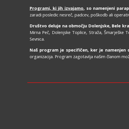
Programi, ki jih izvajamo
, so namenjeni para
zaradi posledic nesreč, padcev, poškodb ali operati
Društvo deluje na območju Dolenjske, Bele kraj
Mirna Peč, Dolenjske Toplice, Straža, Šmarješke To
Sevnica.
Naš program je specifičen, ker je namenjen do
organizacija. Program zagotavlja našim članom možnos