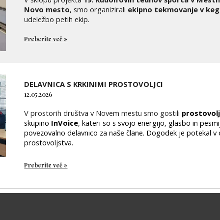
Novo mesto
, smo organizirali
ekipno tekmovanje v kegl
udeležbo petih ekip.
Preberite več »
DELAVNICA S KRKINIMI PROSTOVOLJCI
12.05.2026
V prostorih društva v Novem mestu smo gostili
prostovolj
skupino
InVoice
,
kateri so s svojo energijo, glasbo in pesmij
povezovalno delavnico za naše člane. Dogodek je potekal v 
prostovoljstva.
Preberite več »