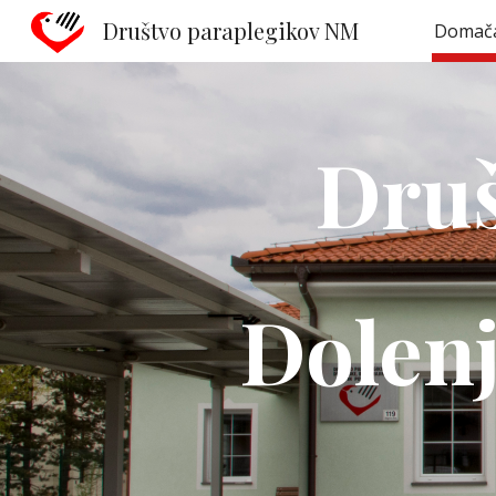
Društvo paraplegikov NM
Domača
Sk
Druš
Dolenj