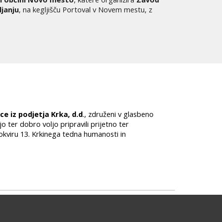
janju
, na kegljišču Portoval v Novem mestu, z
ce iz podjetja Krka, d.d
., združeni v
glasbeno
o ter dobro voljo pripravili prijetno ter
okviru 13. Krkinega tedna humanosti in