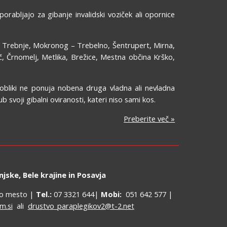
orabljajo za gibanje invalidski voziček ali opornice
 Trebnje, Mokronog – Trebelno, Šentrupert, Mirna,
č, Črnomelj, Metlika, Brežice, Mestna občina Krško,
 obliki ne ponuja nobena druga vladna ali nevladna
 svoji gibalni oviranosti, kateri niso sami kos.
Preberite več »
jske, Bele krajine in Posavja
vo mesto |
Tel.:
07 3321 644|
Mobi:
051 642 577 |
m.si
ali
drustvo_paraplegikov2@t-2.net