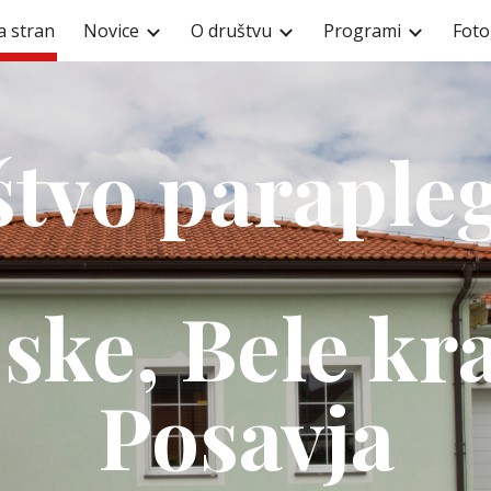
 stran
Novice
O društvu
Programi
Foto
ip to main content
Skip to navigat
tvo paraple
ske, Bele kra
Posavja