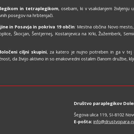
plegikom in tetraplegikom
, osebam, ki v vsakdanjem življenju up
vnih posegov na hrbtenjači.
ine in Posavja in pokriva 19 občin
: Mestna občina Novo mesto,
plice, Škocjan, Šentjernej, Kostanjevica na Krki, Žužemberk, Semi
ločeni ciljni skupini
, za katero je nujno potreben in ga v tej
t, da živijo aktivno in so enakovredni ostalim članom družbe, kljub
Društvo paraplegikov Dolen
Šegova ulica 119, SI-8102 No
E-pošta:
info@drustvopara-n