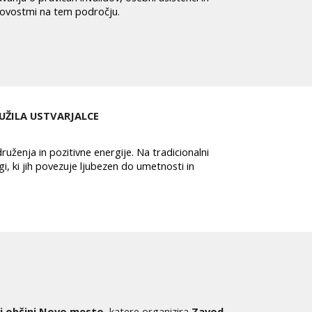
n novostmi na tem področju.
ŽILA USTVARJALCE
ruženja in pozitivne energije. Na tradicionalni
ugi, ki jih povezuje ljubezen do umetnosti in
ni občini Novo mesto
, katere
organizira
Zavod