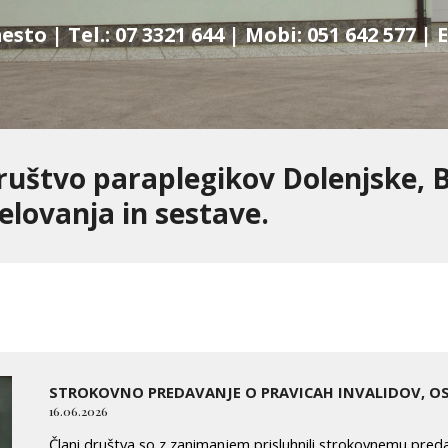
sto | Tel.: 07 3321 644 | Mobi: 051 642 577 | 
ruštvo paraplegikov Dolenjske, B
elovanja in sestave.
STROKOVNO PREDAVANJE O PRAVICAH INVALIDOV, OS
16.06.2026
Člani društva so z zanimanjem prisluhnili strokovnemu predav