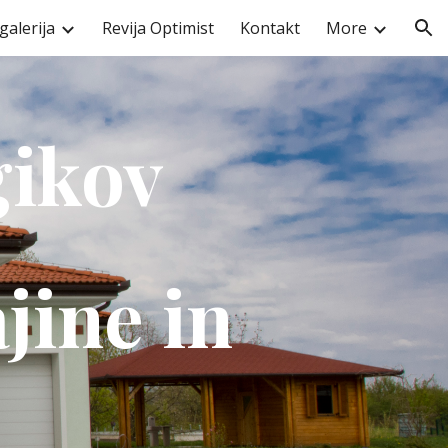
galerija
Revija Optimist
Kontakt
More
ion
gikov
jine in