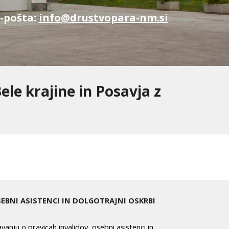
E-pošta:
info@drustvopara-nm.si
ele krajine in Posavja z
EBNI ASISTENCI IN DOLGOTRAJNI OSKRBI
anju o pravicah invalidov, osebni asistenci in