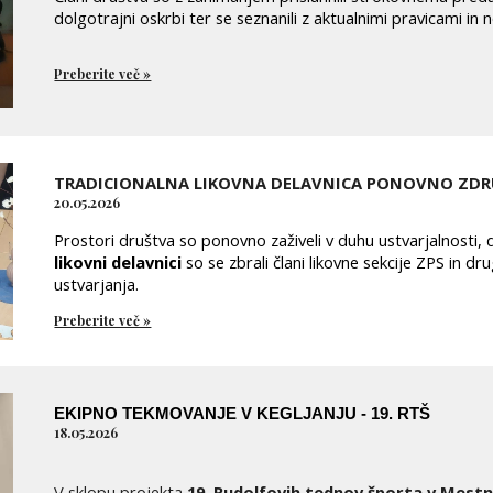
dolgotrajni oskrbi ter se seznanili z aktualnimi pravicami i
Preberite več »
TRADICIONALNA LIKOVNA DELAVNICA PONOVNO ZDRU
20
.05.2026
Prostori društva so ponovno zaživeli v duhu ustvarjalnosti, d
likovni delavnici
so se zbrali člani likovne sekcije ZPS in dr
ustvarjanja.
Preberite več »
EKIPNO TEKMOVANJE V KEGLJANJU - 19. RTŠ
18.05.2026
V sklopu projekta
19. Rudolfovih tednov športa v Mest